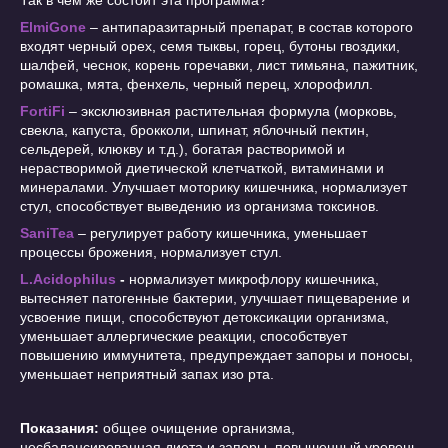
Так в чем же состоит эта программа?
ElmiGone
– антипаразитарный препарат, в состав которого
входят черный орех, семя тыквы, горец, бутоны гвоздики,
шалфей, чеснок, корень горечавки, лист тимьяна, пажитник,
ромашка, мята, фенхель, черный перец, хлорофилл.
FortiFi
– эксклюзивная растительная формула (морковь,
свекла, капуста, брокколи, шпинат, яблочный пектин,
сельдерей, клюкву и т.д.), богатая растворимой и
нерастворимой диетической клетчаткой, витаминами и
минералами. Улучшает моторику кишечника, нормализует
стул, способствует выведению из организма токсинов.
SaniTea
– регулирует работу кишечника, уменьшает
процессы брожения, нормализует стул.
L.Acidophilus
-
нормализует микрофлору кишечника,
вытесняет патогенные бактерии, улучшает пищеварение и
усвоение пищи, способствуют детоксикации организма,
уменьшает аллергические реакции, способствует
повышению иммунитета, предупреждает запоры и поносы,
уменьшает неприятный запах изо рта.
Показания:
общее очищение организма,
несбалансированная диета и запоры, повышенный уровень