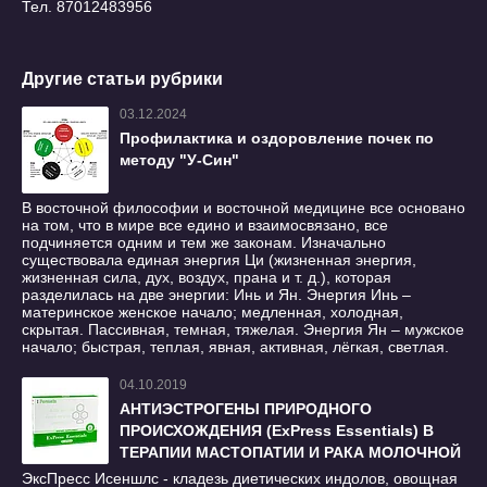
Тел. 87012483956
Другие статьи рубрики
03.12.2024
Профилактика и оздоровление почек по
методу "У-Син"
В восточной философии и восточной медицине все основано
на том, что в мире все едино и взаимосвязано, все
подчиняется одним и тем же законам. Изначально
существовала единая энергия Ци (жизненная энергия,
жизненная сила, дух, воздух, прана и т. д.), которая
разделилась на две энергии: Инь и Ян. Энергия Инь –
материнское женское начало; медленная, холодная,
скрытая. Пассивная, темная, тяжелая. Энергия Ян – мужское
начало; быстрая, теплая, явная, активная, лёгкая, светлая.
04.10.2019
АНТИЭСТРОГЕНЫ ПРИРОДНОГО
ПРОИСХОЖДЕНИЯ (ExPress Essentials) В
ТЕРАПИИ МАСТОПАТИИ И РАКА МОЛОЧНОЙ
ЖЕЛЕЗЫ
ЭксПресс Исеншлс - кладезь диетических индолов, овощная