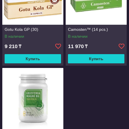
Gotu Kola GP (30)
Camosten™ (14 pcs.)
В наличии
В наличии
9 210
11 970
₸
₸
Купить
Купить