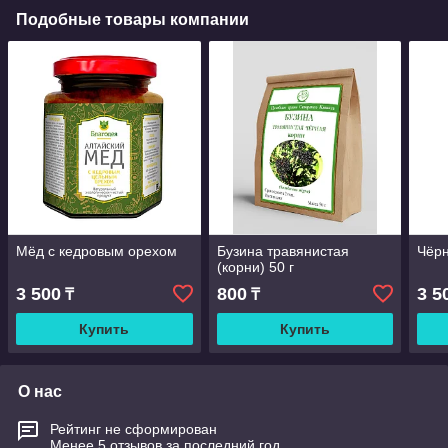
Подобные товары компании
Мёд с кедровым орехом
Бузина травянистая
Чёрн
(корни) 50 г
3 500
800
3 5
₸
₸
Купить
Купить
О нас
Рейтинг не сформирован
Менее 5 отзывов за последний год