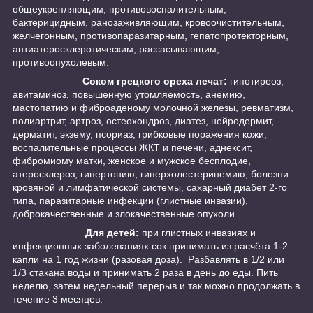
общеукрепляющим, противовоспалительным,
бактерицидным, ранозаживляющим, кровоочистительным,
желчегонным, противопаразитарным, гепатопротекторным,
антиатеросклеротическим, рассасывающим,
противоопухолевым.
Соком грецкого ореха лечат:
гипотиреоз,
авитаминоз, повышенную утомляемость, анемию,
мастопатию и фиброаденому молочной железы, ревматизм,
полиартрит, артроз, остеохондроз, диатез, нейродермит,
дерматит, экзему, псориаз, грибковые поражения кожи,
воспалительные процессы ЖКТ и печени, аднексит,
фибромиому матки, женское и мужское бесплодие,
атеросклероз, гипертонию, гиперхолестеринемию, болезни
кровяной и лимфатической системы, сахарный диабет 2-го
типа, паразитарные инфекции (глистные инвазии),
доброкачественные и злокачественные опухоли.
Для детей:
при глистных инвазиях и
инфекционных заболеваниях сок принимать из расчёта 1-2
капли на 1 год жизни (разовая доза). Разбавлять в 1/2 или
1/3 стакана воды и принимать 2 раза в день до еды. Пить
неделю, затем недельный перерыв и так можно продолжать в
течение 3 месяцев.