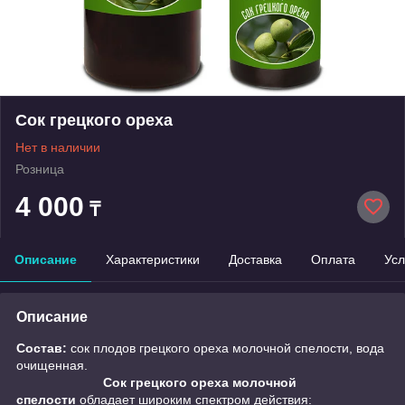
Сок грецкого ореха
Нет в наличии
Розница
4 000
₸
Описание
Характеристики
Доставка
Оплата
Усл
Описание
Состав:
сок плодов грецкого ореха молочной спелости, вода
очищенная.
Сок грецкого ореха молочной
спелости
обладает широким спектром действия: