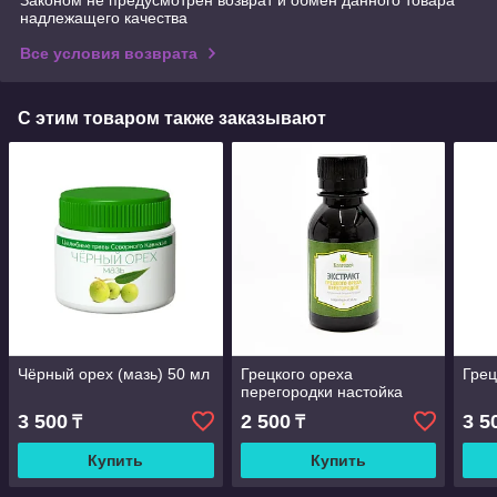
надлежащего качества
Все условия возврата
С этим товаром также заказывают
Чёрный орех (мазь) 50 мл
Грецкого ореха
Грец
перегородки настойка
3 500
2 500
3 5
₸
₸
Купить
Купить