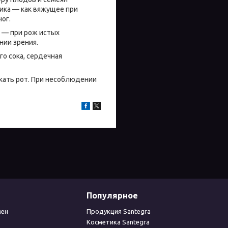
ика — как вяжущее при
ог.
м — при рож истых
нии зрения.
о сока, сердечная
скать рот. При несоблюдении
Популярное
мен
Продукция Santegra
Косметика Santegra