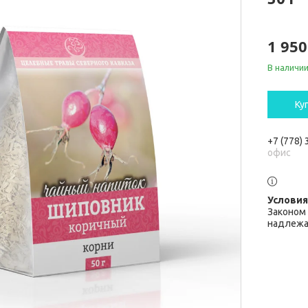
1 950
В наличи
Ку
+7 (778)
офис
Законом 
надлежа