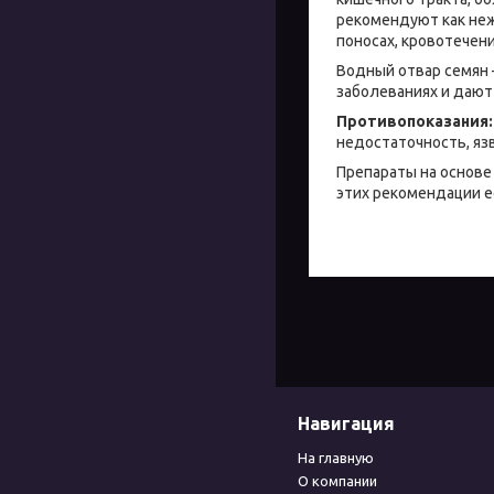
рекомендуют как неж
поносах, кровотечени
Водный отвар семян 
заболеваниях и дают
Противопоказания:
недостаточность, яз
Препараты на основе
этих рекомендации е
Навигация
На главную
О компании