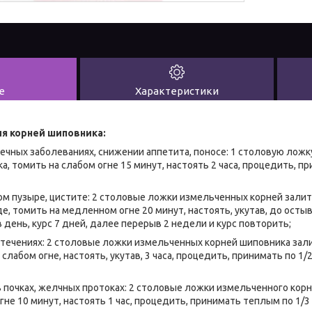
е
Характеристики
я корней шиповника:
ечных заболеваниях, снижении аппетита, поносе: 1 столовую лож
а, томить на слабом огне 15 минут, настоять 2 часа, процедить, при
ом пузыре, цистите: 2 столовые ложки измельченных корней залит
е, томить на медленном огне 20 минут, настоять, укутав, до осты
 в день, курс 7 дней, далее перерыв 2 недели и курс повторить;
отечениях: 2 столовые ложки измельченных корней шиповника зали
слабом огне, настоять, укутав, 3 часа, процедить, принимать по 1/2
 в почках, желчных протоках: 2 столовые ложки измельченного корн
гне 10 минут, настоять 1 час, процедить, принимать теплым по 1/3 