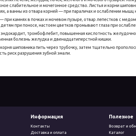
ное слабительное и мочегонное средство. Листья и корни шиповн
ях, а ванны из отвара корней — при параличах и ослаблении мышц н
— при камнях в почках и мочевом пузыре, отвар лепестков с медо
 детям при поносе, настоем цветков промывают глаза при ослабле
эндокардит, тромбофлебит, повышенная кислотность желудочног
венная болезнь желудка и двенадцатиперстной кишки.
 корня шиповника пить через трубочку, затем тщательно прополо
сть риск разрушения зубной эмали.
Информация
Полезное
Контакты
Возврат и об
Доставка и оплата
Каталог