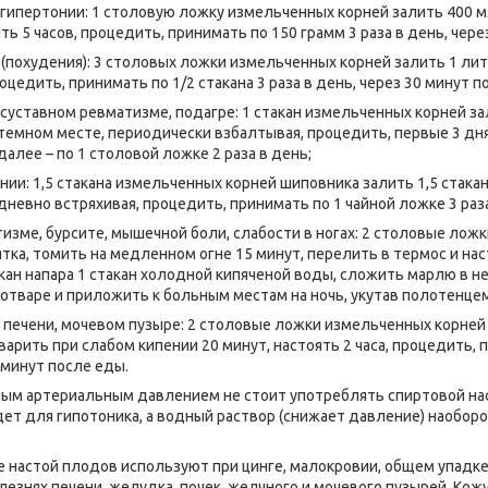
 гипертонии: 1 столовую ложку измельченных корней залить 400 мл
ять 5 часов, процедить, принимать по 150 грамм 3 раза в день, чере
 (похудения): 3 столовых ложки измельченных корней залить 1 лит
роцедить, принимать по 1/2 стакана 3 раза в день, через 30 минут п
 суставном ревматизме, подагре: 1 стакан измельченных корней за
 темном месте, периодически взбалтывая, процедить, первые 3 дн
далее – по 1 столовой ложке 2 раза в день;
онии: 1,5 стакана измельченных корней шиповника залить 1,5 стака
невно встряхивая, процедить, принимать по 1 чайной ложке 3 раза
тизме, бурсите, мышечной боли, слабости в ногах: 2 столовые ло
тка, томить на медленном огне 15 минут, перелить в термос и нас
акан напара 1 стакан холодной кипяченой воды, сложить марлю в н
 отваре и приложить к больным местам на ночь, укутав полотенцем
х, печени, мочевом пузыре: 2 столовые ложки измельченных корней
варить при слабом кипении 20 минут, настоять 2 часа, процедить, 
0 минут после еды.
ым артериальным давлением не стоит употреблять спиртовой на
дет для гипотоника, а водный раствор (снижает давление) наобор
 настой плодов используют при цинге, малокровии, общем упадке
лезнях печени, желудка, почек, желчного и мочевого пузырей. Кож