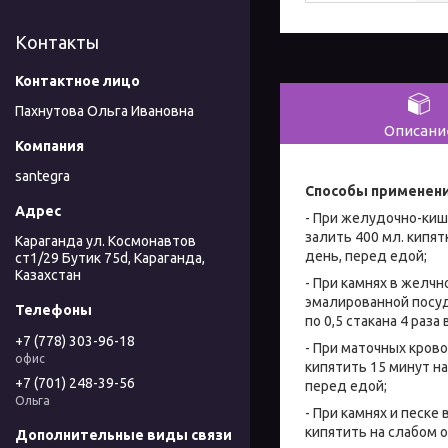
Контакты
Пахнутова Ольга Ивановна
Описани
santegra
Способы применени
- При желудочно-киш
залить 400 мл. кипятк
Караганда ул. Космонавтов
день, перед едой;
ст1/29 Бутик 75d, Караганда,
Казахстан
- При камнях в желчн
эмалированной посуд
по 0,5 стакана 4 раза
+7 (778) 303-96-18
- При маточных кров
офис
кипятить 15 минут на 
+7 (701) 248-39-56
перед едой;
Ольга
- При камнях и песке
кипятить на слабом о