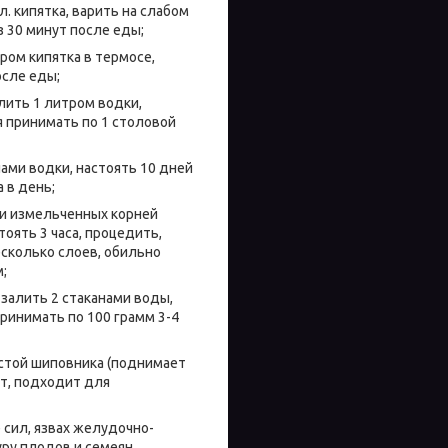
. кипятка, варить на слабом
з 30 минут после еды;
ром кипятка в термосе,
осле еды;
лить 1 литром водки,
я принимать по 1 столовой
нами водки, настоять 10 дней
 в день;
жки измельченных корней
тоять 3 часа, процедить,
есколько слоев, обильно
;
 залить 2 стаканами воды,
принимать по 100 грамм 3-4
стой шиповника (поднимает
от, подходит для
 сил, язвах желудочно-
уру плодов и семеян