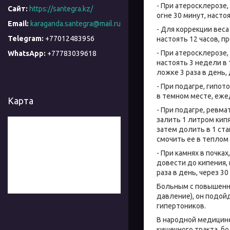
- При атеросклерозе,
https://santegra.kz/
огне 30 минут, насто
karaganda.santegra@mail.ru
- Для коррекции веса
+77012483956
настоять 12 часов, п
- При атеросклерозе,
+77783039618
настоять 3 недели в
ложке 3 раза в день, 
- При подагре, гипот
в темном месте, ежед
Карта
- При подагре, ревма
залить 1 литром кипя
затем долить в 1 ст
смочить ее в теплом
- При камнях в почка
довести до кипения, 
раза в день, через 3
Больным с повышенн
давление), он подой
гипертоников.
В народной медицине
кишечного тракта, бо