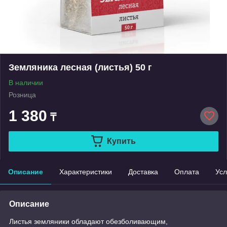
Земляника лесная (листья) 50 г
В наличии
Розница
1 380
₸
Купить
Описание
Характеристики
Доставка
Оплата
Усл
Описание
Листья земляники обладают обезболивающим,