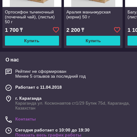
Ортосифон тычиночный
Аралия маньчжурская
Багу
(почечный чай), (листья)
(корни) 50 г
(лис
50 г
1 700
2 200
1 1
₸
₸
Купить
Купить
О нас
Рейтинг не сформирован
Менее 5 отзывов за последний год
Работает с 11.04.2018
г. Караганда
Караганда ул. Космонавтов ст1/29 Бутик 75d, Караганда,
Казахстан
Контакты
Сегодня работает с 10:00 до 19:30
Показать весь график работы