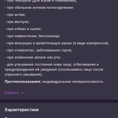
- при геморрое (для клизм и обмываний);
- при обильном ночном потоотделении;
- при астме;
- при желтухе;
- при отёках и сыпях;
- при неврастении, бессоннице;
- при мокнущих и кровоточащих ранах (в виде компрессов);
- при стоматитах, заболеваниях горла;
- при зловонном запахе изо рта;
- для улучшения состояния кожи лица, отбеливания и
предупреждения её увядания (споласкивать лицо после
утреннего умывания).
Противопоказания:
индивидуальная непереносимость.
Скрыть
Характеристики