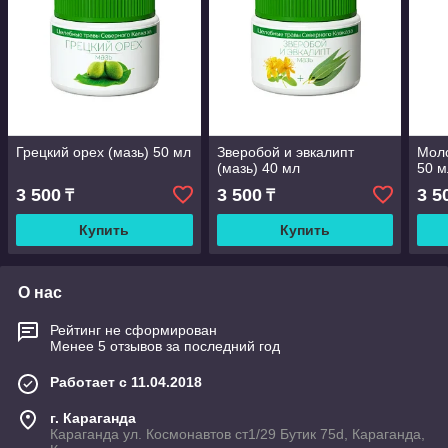
Грецкий орех (мазь) 50 мл
Зверобой и эвкалипт
Моло
(мазь) 40 мл
50 м
3 500
3 500
3 5
₸
₸
Купить
Купить
О нас
Рейтинг не сформирован
Менее 5 отзывов за последний год
Работает с 11.04.2018
г. Караганда
Караганда ул. Космонавтов ст1/29 Бутик 75d, Караганда,