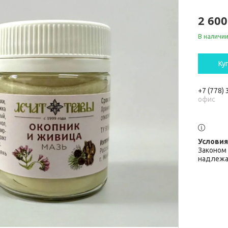
2 600
В наличи
Ку
+7 (778)
офис
Законом 
надлежа