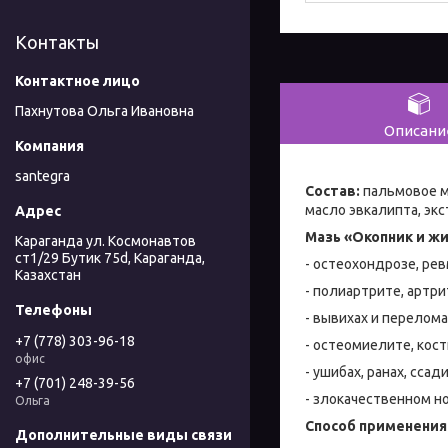
Контакты
Пахнутова Ольга Ивановна
Описани
santegra
Состав:
пальмовое ма
масло эвкалипта, экс
Мазь «Окопник и ж
Караганда ул. Космонавтов
ст1/29 Бутик 75d, Караганда,
- остеохондрозе, ре
Казахстан
- полиартрите, артри
- вывихах и перелома
+7 (778) 303-96-18
- остеомиелите, кос
офис
- ушибах, ранах, ссади
+7 (701) 248-39-56
- злoкачественном но
Ольга
Способ применения