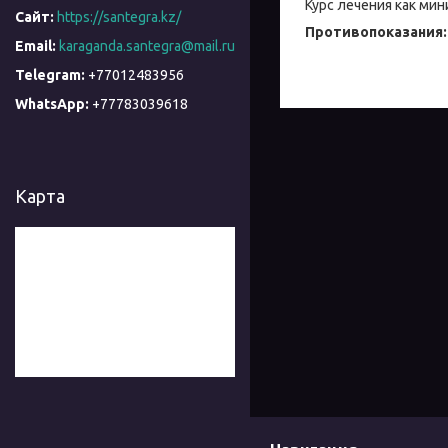
Курс лечения как ми
https://santegra.kz/
Противопоказания:
karaganda.santegra@mail.ru
+77012483956
+77783039618
Карта