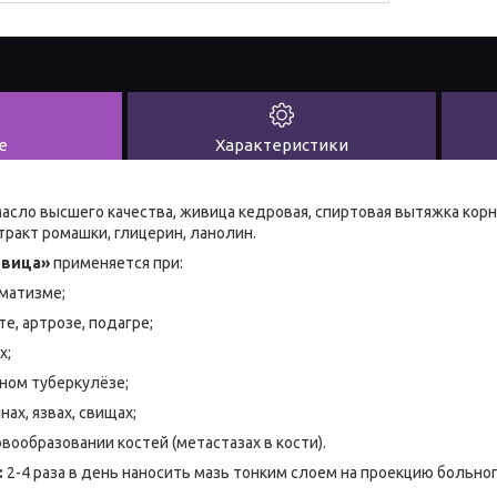
е
Характеристики
сло высшего качества, живица кедровая, спиртовая вытяжка корн
тракт ромашки, глицерин, ланолин.
ивица»
применяется при:
вматизме;
те, артрозе, подагре;
х;
тном туберкулёзе;
нах, язвах, свищах;
вообразовании костей (метастазах в кости).
:
2-4 раза в день наносить мазь тонким слоем на проекцию больног