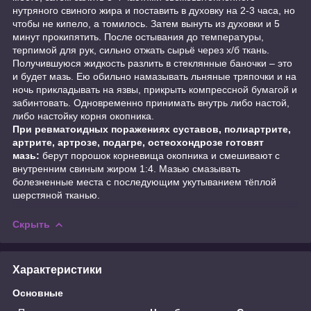
нутряного свиного жира и поставить в духовку на 2-3 часа, но
чтобы не кипело, а томилось. Затем вынуть из духовки и 5
минут прокипятить. После остывания до температуры,
терпимой для рук, сильно отжать сырьё через х/б ткань.
Получившуюся жидкость разлить в стеклянные баночки – это
и будет мазь. Ею обильно намазывать льняные тряпочки и на
ночь прикладывать на язвы, прикрыть компрессной бумагой и
забинтовать. Одновременно принимать внутрь либо настой,
либо настойку корня окопника.
При ревматоидных поражениях суставов, полиартрите,
артрите, артрозе, подагре, остеохондрозе готовят
мазь:
берут порошок корневища окопника и смешивают с
внутренним свиным жиром 1:4. Мазью смазывать
болезненные места с последующим укутыванием тёплой
шерстяной тканью.
Скрыть
Характеристики
Основные