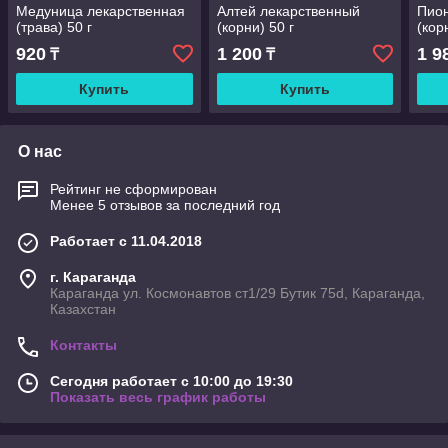
Медуница лекарственная
Алтей лекарственный
Пион
(трава) 50 г
(корни) 50 г
(кор
920
1 200
1 9
₸
₸
Купить
Купить
О нас
Рейтинг не сформирован
Менее 5 отзывов за последний год
Работает с 11.04.2018
г. Караганда
Караганда ул. Космонавтов ст1/29 Бутик 75d, Караганда,
Казахстан
Контакты
Сегодня работает с 10:00 до 19:30
Показать весь график работы