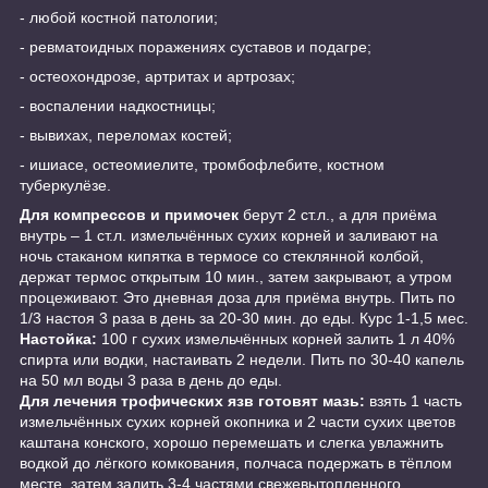
- любой костной патологии;
- ревматоидных поражениях суставов и подагре;
- остеохондрозе, артритах и артрозах;
- воспалении надкостницы;
- вывихах, переломах костей;
- ишиасе, остеомиелите, тромбофлебите, костном
туберкулёзе.
Для компрессов и примочек
берут 2 ст.л., а для приёма
внутрь – 1 ст.л. измельчённых сухих корней и заливают на
ночь стаканом кипятка в термосе со стеклянной колбой,
держат термос открытым 10 мин., затем закрывают, а утром
процеживают. Это дневная доза для приёма внутрь. Пить по
1/3 настоя 3 раза в день за 20-30 мин. до еды. Курс 1-1,5 мес.
Настойка:
100 г сухих измельчённых корней залить 1 л 40%
спирта или водки, настаивать 2 недели. Пить по 30-40 капель
на 50 мл воды 3 раза в день до еды.
Для лечения трофических язв готовят мазь:
взять 1 часть
измельчённых сухих корней окопника и 2 части сухих цветов
каштана конского, хорошо перемешать и слегка увлажнить
водкой до лёгкого комкования, полчаса подержать в тёплом
месте, затем залить 3-4 частями свежевытопленного