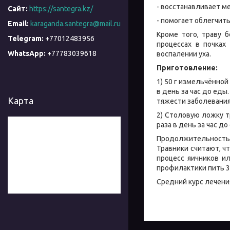
- восстанавливает м
https://santegra.kz/
- помогает облегчит
karaganda.santegra@mail.ru
Кроме того, траву 
+77012483956
процессах в почках
+77783039618
воспалении уха.
Приготовление:
1) 50 г измельчённой
в день за час до еды
Карта
тяжести заболевания
2) Столовую ложку т
раза в день за час до
Продолжительность п
Травники считают, ч
процесс яичников и
профилактики пить 3
Средний курс лечения