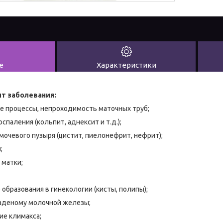
е
Характеристики
ит заболевания:
ые процессы, непроходимость маточных труб;
спаления (кольпит, аднексит и т.д.);
 мочевого пузыря (цистит, пиелонефрит, нефрит);
;
 матки;
образования в гинекологии (кисты, полипы);
оаденому молочной железы;
ие климакса;