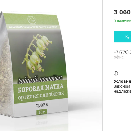
3 060
В наличи
Ку
+7 (778)
офис
Законом 
надлежа