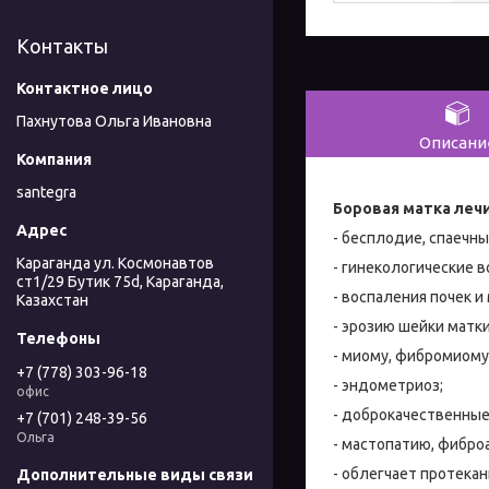
Контакты
Пахнутова Ольга Ивановна
Описани
santegra
Боровая матка леч
- бесплодие, спаечн
Караганда ул. Космонавтов
- гинекологические во
ст1/29 Бутик 75d, Караганда,
- воспаления почек и
Казахстан
- эрозию шейки матки
- миому, фибромиому
+7 (778) 303-96-18
- эндометриоз;
офис
- доброкачественные 
+7 (701) 248-39-56
Ольга
- мастопатию, фибр
- облегчает протекан