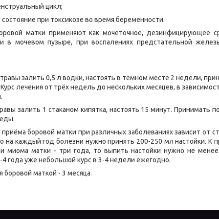
енструальный цикл;
ь состояние при токсикозе во время беременности.
боровой матки применяют как мочеточное, дезинфицирующее с
 и в мочевом пузыре, при воспалениях предстательной желез
 травы залить 0,5 л водки, настоять в тёмном месте 2 недели, прин
. Курс лечения от трёх недель до нескольких месяцев, в зависимо
.
равы залить 1 стаканом кипятка, настоять 15 минут. Принимать п
 еды.
риёма боровой матки при различных заболеваниях зависит от с
то на каждый год болезни нужно принять 200-250 мл настойки. К 
ли миома матки - три года, то выпить настойки нужно не менее
-4 года уже небольшой курс в 3-4 недели ежегодно.
 боровой маткой - 3 месяца.