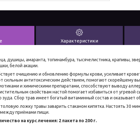
е
Характеристики
ца, душицы, амаранта, топинамбура, тысячелистника, крапивы, зве
шки, белой акации.
бствует очищению и обновлению формулы крови, усиливает крове
ют сильным антитоксическим действием, помогают скорейшему вы
иотиками и химическими препаратами, способствуют выводу алле
стительным свойствам настой помогает избавиться от угревой с
о зуда. Сбор трав имеет богатый витаминный состав и оказывает
толовую ложку травы заварить стаканом кипятка. Настоять 30 мин
 между приёмами пищи.
чество на курс лечения: 2 пакета по 200 г.