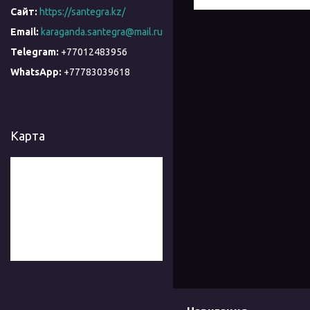
https://santegra.kz/
karaganda.santegra@mail.ru
+77012483956
+77783039618
Карта