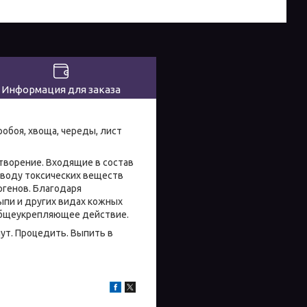
Информация для заказа
робоя, хвоща, череды, лист
творение. Входящие в состав
воду токсических веществ
ргенов. Благодаря
ыпи и других видах кожных
 общеукрепляющее действие.
ут. Процедить. Выпить в