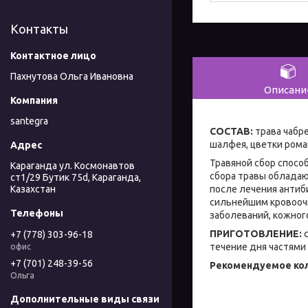
Контакты
Пахнутова Ольга Ивановна
Описани
santegra
СОСТАВ:
трава чабре
шалфея, цветки рома
Травяной сбор спосо
Караганда ул. Космонавтов
сбора травы облада
ст1/29 Бутик 75d, Караганда,
после лечения антиб
Казахстан
сильнейшим кровоочи
заболеваний, кожног
ПРИГОТОВЛЕНИЕ:
с
+7 (778) 303-96-18
течение дня частями
офис
+7 (701) 248-39-56
Рекомендуемое коли
Ольга