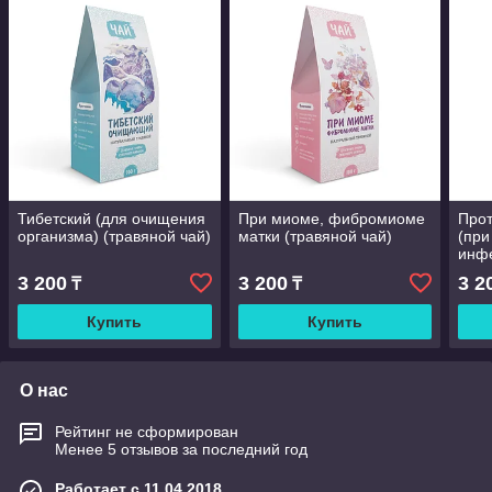
Тибетский (для очищения
При миоме, фибромиоме
Про
организма) (травяной чай)
матки (травяной чай)
(при
инфе
чай)
3 200
3 200
3 2
₸
₸
Купить
Купить
О нас
Рейтинг не сформирован
Менее 5 отзывов за последний год
Работает с 11.04.2018