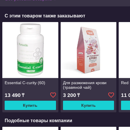
С этим товаром также заказывают
Essential C-curity (60)
Для разжижения крови
Red 
(травяной чай)
13 490
3 200
11 
₸
₸
Купить
Купить
Подобные товары компании