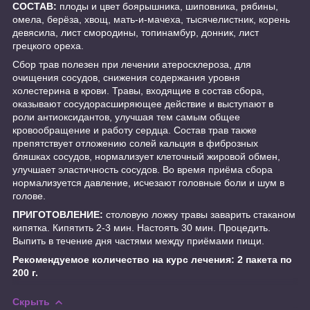
СОСТАВ:
плоды и цвет боярышника, шиповника, рябины,
омела, берёза, хвощ, мать-и-мачеха, тысячелистник, корень
девясила, лист смородины, топинамбур, донник, лист
грецкого ореха.
Сбор трав полезен при лечении атеросклероза, для
очищения сосудов, снижения содержания уровня
холестерина в крови. Травы, входящие в состав сбора,
оказывают сосудорасширяющее действие и выступают в
роли антиоксидантов, улучшая тем самым общее
кровообращение и работу сердца. Состав трав также
препятствует отложению солей кальция в фиброзных
бляшках сосудов, нормализует клеточный жировой обмен,
улучшает эластичность сосудов. Во время приёма сбора
нормализуется давление, исчезают головные боли и шум в
голове.
ПРИГОТОВЛЕНИЕ:
столовую ложку травы заварить стаканом
кипятка. Кипятить 2-3 мин. Настоять 30 мин. Процедить.
Выпить в течение дня частями между приёмами пищи.
Рекомендуемое количество на курс лечения: 2 пакета по
200 г.
Скрыть