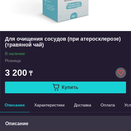
Для очищения сосудов (при атеросклерозе)
(травяной чай)
В наличии
Розница
3 200
₸
Купить
Описание
Характеристики
Доставка
Оплата
Усл
Описание