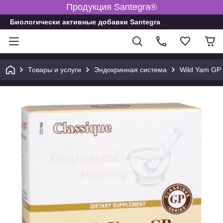
Продукция Santegra®
Биологически активные добавки Santegra
Товары и услуги
Эндокринная система
Wild Yam GP 