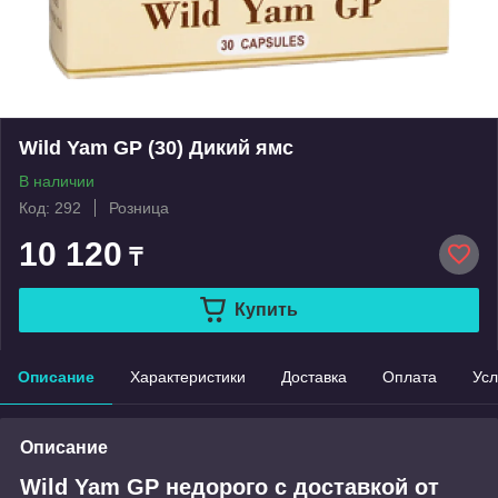
Wild Yam GP (30) Дикий ямс
В наличии
Код: 292
Розница
10 120
₸
Купить
Описание
Характеристики
Доставка
Оплата
Усл
Описание
Wild Yam GP недорого с доставкой от