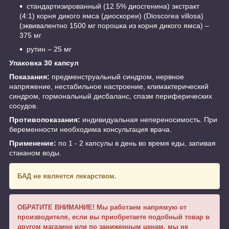
стандартизированный (12.5% диосгенина) экстракт
(4:1) корня дикого ямса (диоскореи) (Dioscorea villosa)
(эквивалентно 1500 мг порошка из корня дикого ямса) –
375 мг
рутин – 25 мг
Упаковка 30 капсул
Показания:
предменструальный синдром, нервное
напряжение, нестабильное настроение, климактерический
синдром, гормональный дисбаланс, спазм периферических
сосудов.
Противопоказания:
индивидуальная непереносимость. При
беременности необходима консультация врача.
Применение:
по 1 - 2 капсулы в день во время еды, запивая
стаканом воды.
БАД не является лекарством.
ОБРАТИТЕ ВНИМАНИЕ! Мы работаем напрямую от
производителя, если вы приобретаете подобный товар в
другом магазине или по заниженным ценам, мы не