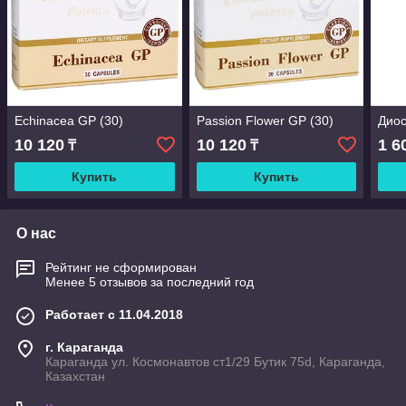
Echinacea GP (30)
Passion Flower GP (30)
Диос
10 120
10 120
1 6
₸
₸
Купить
Купить
О нас
Рейтинг не сформирован
Менее 5 отзывов за последний год
Работает с 11.04.2018
г. Караганда
Караганда ул. Космонавтов ст1/29 Бутик 75d, Караганда,
Казахстан