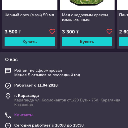
Чёрный орех (мазь) 50 мл
Мёд с кедровым орехом
Пант
измельченным
3 500
3 300
2 6
₸
₸
Купить
Купить
О нас
Рейтинг не сформирован
Менее 5 отзывов за последний год
Работает с 11.04.2018
г. Караганда
Караганда ул. Космонавтов ст1/29 Бутик 75d, Караганда,
Казахстан
Контакты
Сегодня работает с 10:00 до 19:30