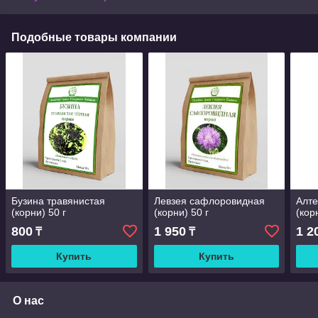
Подобные товары компании
Бузина травянистая
Левзея сафлоровидная
Алте
(корни) 50 г
(корни) 50 г
(кор
800
1 950
1 2
₸
₸
Купить
Купить
О нас