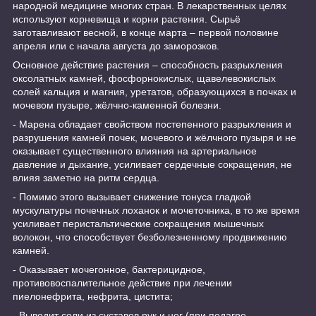
народной медицине многих стран. В лекарственных целях
используют корневища и корни растения. Сырьё
заготавливают весной, в конце марта – первой половине
апреля или с начала августа до заморозков.
Основное действие растения – способность разрыхления
оксолатных камней, фосфорнокислых, щавелевокислых
солей кальция и магния, уретатов, образующихся в почках и
мочевом пузыре, жёлчно-каменной болезни.
- Марена обладает свойством постепенного разрыхления и
разрушения камней почек, мочевого и жёлчного пузыря и не
оказывает существенного влияния на артериальное
давление и дыхание, усиливает сердечные сокращения, не
влияя заметно на ритм сердца.
- Помимо этого вызывает снижение тонуса гладкой
мускулатуры почечных лоханок и мочеточника, в то же время
усиливает перистальтические сокращения мышечных
волокон, что способствует безболезненному продвижению
камней.
- Оказывает мочегонное, бактерицидное,
противовоспалительное действие при лечении
пиелонефрита, нефрита, цистита;
- Выводит соли из суставов рук и ног (при подагре,