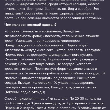
макро- и микроэлементов, среди которых кальций, железо,
никель, цинк, бор, хром, барий, селен, йод и серебро. Этот
уникальный состав обеспечивает широкое применение
растения при лечении множества заболеваний и состояний.
Чем полезен конский каштан?
Устраняет отечность и воспаления; Замедляет
свертываемость крови; Способствует понижению вязкости
крови; Уменьшает проницаемость капилляров;
Предупреждает тромбообразование; Нормализует
кислотность желудочного сока; Устраняет спазмы сосудов;
Нормализует секреторную функцию желчного пузыря;
Снимает суставную боль; Нормализует работу сердца и
печени; Повышает тонус венозных сосудов; Ускоряет
кровоток в венах; Препятствует формированию стазов в
капиллярах; Усиливает выработку антитромбина в сосудистой
системе; Снижает артериальное давление; Расширяет
сосуды; Выводит холестерин; Улучшает пищеварение;
Выводит соли из организма; Выводит вредные вещества
(токсины, радионуклиды).
Способ применения настойки каштана. По 20-30 капель на
50-100 мл воды 3 раза в день до еды. Курс приёма 2 месяца.
Перерыв 2 недели, затем можно повторить. В зависимости от