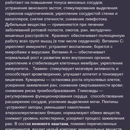
работают на повышение тонуса венозных сосудов;
устранение венозного застоя; стимулирование выделения
гормонов надпочечников; укрепление сосудистой стенки и
капилляров; снятие отечности; снижение лимфотока.
Дубильные вещества — применяются при лечении
заболеваний ротовой полости, ожогов, ран, желудочно-
кишечных расстройств . Крахмал- обеспечивает полноценную
работу всех групп мышц (в том числе сердечной). Витамин С-
укрепляет иммунитет; устраняет воспаление; борется с
микробами и вирусами. Витамин А — обеспечивает
нормальный рост и развитие всех внутренних органов;
укрепление и стабилизация клеточных мембран; укрепление
иммунитета.. Тиамин- стимулирует мозговую активность и
способствует кроветворению, улучшает аппетит и тонизирует
кишечник. Кумарины — остановка роста опухолевых клеток;
ускорение заживления ран; снижение свертываемости крови;
снижение риска тромбообразования. Гликозиды —
регулирование функционирования сердца; способствование
расширению сосудов; усиление выделения мочи. Пектины
-устраняют запоры; уменьшают накопление
атеросклеротических бляшек; нормализуют обмен веществ;
снижают уровень холестерина; ускоряют процесс заживления
ран. В состав
конского каштана
, помимо перечисленных
компонентов, входит целый комплекс минеральных веществ,