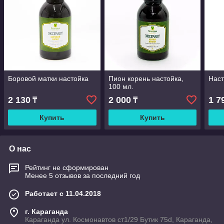
Боровой матки настойка
Пион корень настойка,
Наст
100 мл.
2 130
2 000
1 7
₸
₸
Купить
Купить
О нас
Рейтинг не сформирован
Менее 5 отзывов за последний год
Работает с 11.04.2018
г. Караганда
Караганда ул. Космонавтов ст1/29 Бутик 75d, Караганда,