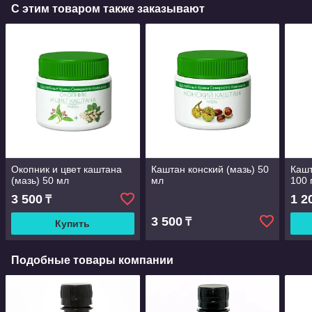
С этим товаром также заказывают
Окопник и цвет каштана
Каштан конский (мазь) 50
Кашт
(мазь) 50 мл
мл
100 
3 500
1 2
₸
3 500
₸
Купить
Подобные товары компании