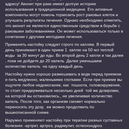
адресу! Аконит при раке имеет долгую историю
использования в традиционной медицине. Его активные
компоненты могут помочь тормозить рост раковых клеток и
улучшать результаты лечения. Однако необходимо отметить,
что аконит не является единственным средством в борьбе с
раковыми заболеваниями. Он может использоваться только в
сочетании с другими методами лечения.
Применять настойку следует строго по каплям. В первый
день принимают в один прием 1 каплю на 50 мл теплой
воды за 30 минут до еды. Во второй день 2 капли и так далее
, пока не дойдете до 20 капель .Далее уменьшаем
количество капель на одну каждый день.
Настойку нужно хорошо размешивать в воде перед приемом
и пить медленно, маленькими глотками. Если при приеме вы
ощутите любое недомогание, как тошнота, головокружение,
то стоит придерживаться несколько дней той же дозировки,
на которой вы остановились., не увеличивая количество
капель. После того, как организм сможет нормально
переносить эту дозу, ее можно продолжить по
вышеописанной схеме.
Наружно применяют настойку при терапии разных суставных
болезнях -артрит, артроз, радикулит, остеохондроз.