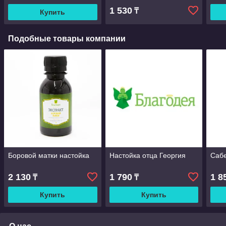
1 530
₸
Купить
Подобные товары компании
Боровой матки настойка
Настойка отца Георгия
Сабе
2 130
1 790
1 8
₸
₸
Купить
Купить