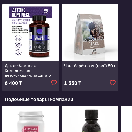
Детокс Комплекс.
Чага берёзовая (гриб) 50 г
Комплексная
детоксикация, защита от
паразитов и усиление
6 400
1 550
₸
₸
иммунитета.
Подобные товары компании