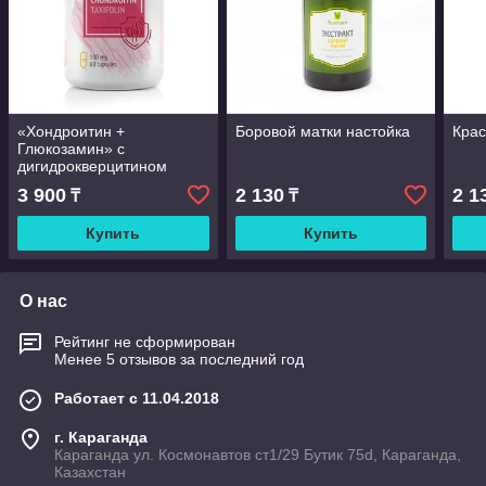
«Хондроитин +
Боровой матки настойка
Крас
Глюкозамин» с
дигидрокверцитином
3 900
2 130
2 1
₸
₸
Купить
Купить
О нас
Рейтинг не сформирован
Менее 5 отзывов за последний год
Работает с 11.04.2018
г. Караганда
Караганда ул. Космонавтов ст1/29 Бутик 75d, Караганда,
Казахстан